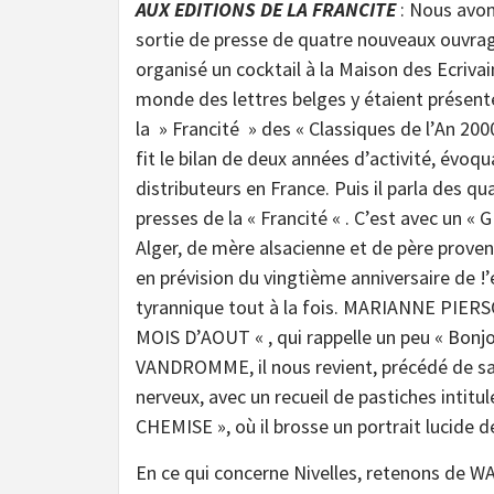
AUX EDITIONS DE LA FRANCITE
: Nous avon
sortie de presse de quatre nouveaux ouvrag
organisé un cocktail à la Maison des Ecriva
monde des lettres belges y étaient présentes
la » Francité » des « Classiques de l’An 20
fit le bilan de deux années d’activité, évoq
distributeurs en France. Puis il parla des qu
presses de la « Francité « . C’est avec u
Alger, de mère alsacienne et de père provença
en prévision du vingtième anniversaire de !’
tyrannique tout à la fois. MARIANNE PIERSO
MOIS D’AOUT « , qui rappelle un peu « Bonj
VANDROMME, il nous revient, précédé de sa r
nerveux, avec un recueil de pastiches int
CHEMISE », où il brosse un portrait lucide 
En ce qui concerne Nivelles, retenons de W