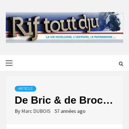
Skip
to
content
Primary
Menu
ARTICLE
De Bric & de Broc…
By
Marc DUBOIS
57 années ago