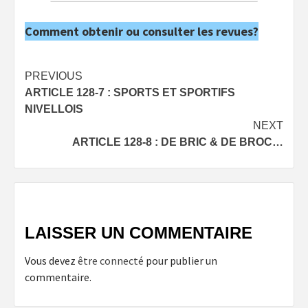
Comment obtenir ou consulter les revues?
Post
PREVIOUS
ARTICLE 128-7 : SPORTS ET SPORTIFS
navigation
NIVELLOIS
NEXT
ARTICLE 128-8 : DE BRIC & DE BROC…
LAISSER UN COMMENTAIRE
Vous devez
être connecté
pour publier un
commentaire.