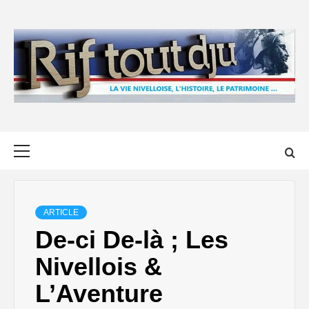
Skip
to
content
Primary
Menu
ARTICLE
De-ci De-là ; Les
Nivellois &
L’Aventure