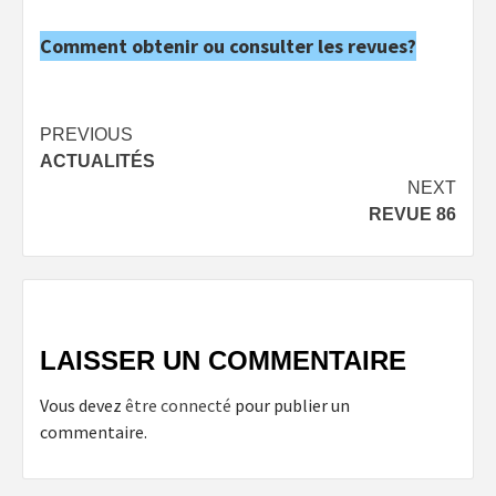
Comment obtenir ou consulter les revues?
Post
PREVIOUS
ACTUALITÉS
navigation
NEXT
REVUE 86
LAISSER UN COMMENTAIRE
Vous devez
être connecté
pour publier un
commentaire.