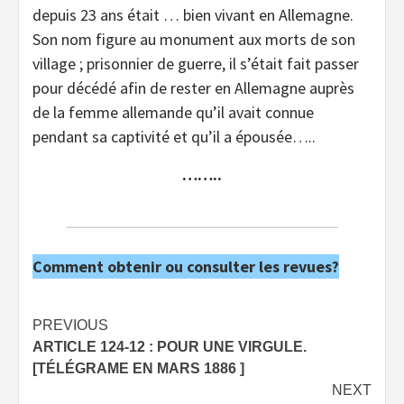
depuis 23 ans était … bien vivant en Allemagne.
Son nom figure au monument aux morts de son
village ; prisonnier de guerre, il s’était fait passer
pour décédé afin de rester en Allemagne auprès
de la femme allemande qu’il avait connue
pendant sa captivité et qu’il a épousée…..
……..
Comment obtenir ou consulter les revues?
Post
PREVIOUS
ARTICLE 124-12 : POUR UNE VIRGULE.
navigation
[TÉLÉGRAME EN MARS 1886 ]
NEXT