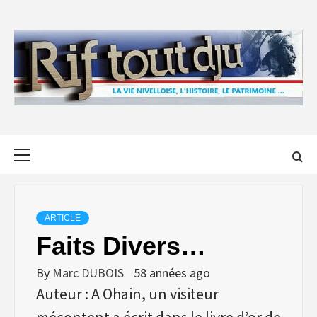
Skip
to
content
Primary
Menu
ARTICLE
Faits Divers…
By
Marc DUBOIS
58 années ago
Auteur : A Ohain, un visiteur
mécontent a écrit dans le livre d’or de