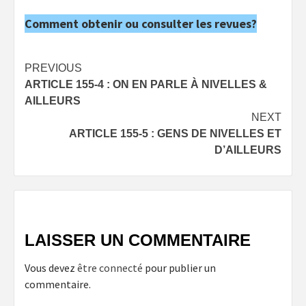
Comment obtenir ou consulter les revues?
Post
PREVIOUS
ARTICLE 155-4 : ON EN PARLE À NIVELLES &
navigation
AILLEURS
NEXT
ARTICLE 155-5 : GENS DE NIVELLES ET
D’AILLEURS
LAISSER UN COMMENTAIRE
Vous devez
être connecté
pour publier un
commentaire.