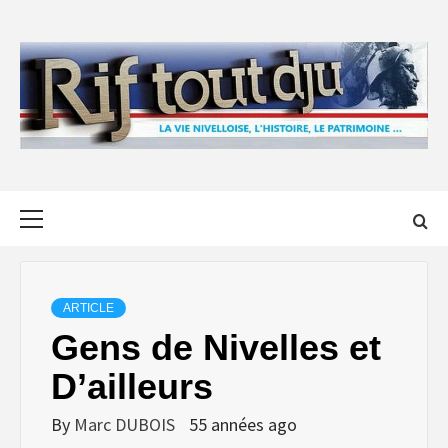
Skip
to
content
Primary
Menu
ARTICLE
Gens de Nivelles et
D’ailleurs
By
Marc DUBOIS
55 années ago