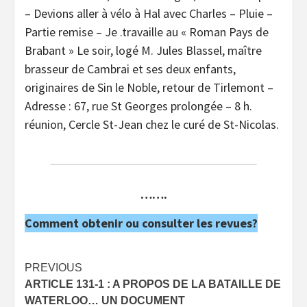
– Devions aller à vélo à Hal avec Charles – Pluie –
Partie remise – Je .travaille au « Roman Pays de
Brabant » Le soir, logé M. Jules Blassel, maître
brasseur de Cambrai et ses deux enfants,
originaires de Sin le Noble, retour de Tirlemont –
Adresse : 67, rue St Georges prolongée – 8 h.
réunion, Cercle St-Jean chez le curé de St-Nicolas.
…….
Comment obtenir ou consulter les revues?
Post
PREVIOUS
ARTICLE 131-1 : A PROPOS DE LA BATAILLE DE
navigation
WATERLOO… UN DOCUMENT