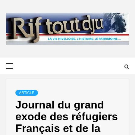
Skip
to
content
Primary
Menu
ARTICLE
Journal du grand
exode des réfugiers
Français et de la