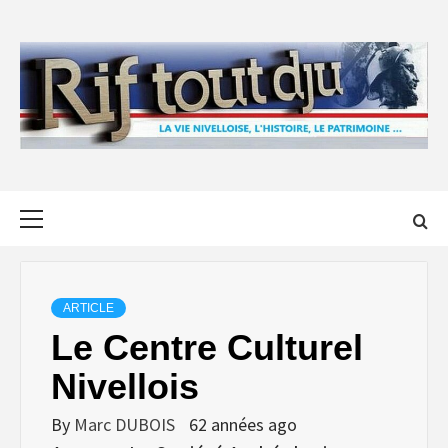
Skip
to
content
Primary
Menu
ARTICLE
Le Centre Culturel
Nivellois
By
Marc DUBOIS
62 années ago