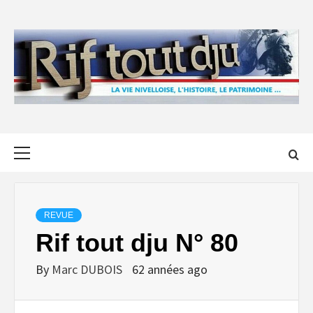
Skip
to
content
Primary
Menu
REVUE
Rif tout dju N° 80
By
Marc DUBOIS
62 années ago