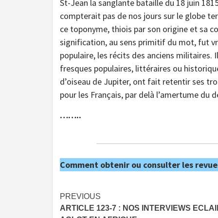
St-Jean la sanglante bataille du 18 juin 18
compterait pas de nos jours sur le globe te
ce toponyme, thiois par son origine et sa co
signification, au sens primitif du mot, fut 
populaire, les récits des anciens militaires. 
fresques populaires, littéraires ou historiq
d’oiseau de Jupiter, ont fait retentir ses t
pour les Français, par delà l’amertume du 
……..
Comment obtenir ou consulter les revue
Post
PREVIOUS
ARTICLE 123-7 : NOS INTERVIEWS ECLAI
navigation