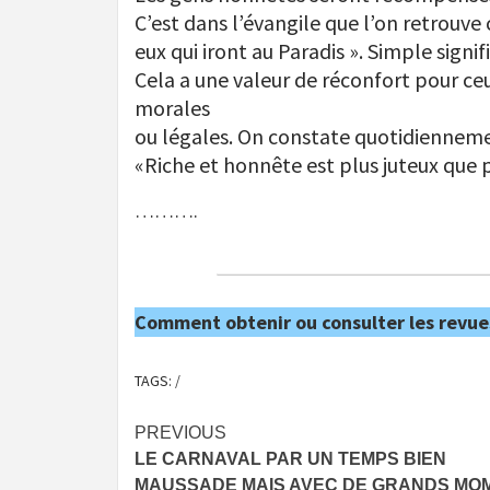
C’est dans l’évangile que l’on retrouve 
eux qui iront au Paradis ». Simple signi
Cela a une valeur de réconfort pour ceu
morales
ou légales. On constate quotidienneme
«Riche et honnête est plus juteux que p
……….
Comment obtenir ou consulter les revue
TAGS:
/
Post
PREVIOUS
LE CARNAVAL PAR UN TEMPS BIEN
navigation
MAUSSADE MAIS AVEC DE GRANDS MO