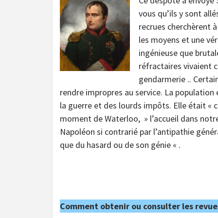
Ce despote a envoyé 5
vous qu’ils y sont all
recrues cherchèrent à
les moyens et une vér
ingénieuse que brutal
réfractaires vivaient c
gendarmerie .. Certai
rendre impropres au service. La population e
la guerre et des lourds impôts. Elle était « 
moment de Waterloo, » l’accueil dans notre p
Napoléon si contrarié par l’antipathie génér
que du hasard ou de son génie « .
Comment obtenir ou consulter les revue