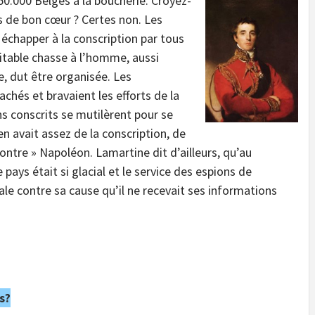
0.000 Belges à la boucherie. Croyez-
és de bon cœur ? Certes non. Les
 échapper à la conscription par tous
itable chasse à l’homme, aussi
e, dut être organisée. Les
achés et bravaient les efforts de la
ns conscrits se mutilèrent pour se
n avait assez de la conscription, de
contre » Napoléon. Lamartine dit d’ailleurs, qu’au
ays était si glacial et le service des espions de
ale contre sa cause qu’il ne recevait ses informations
s?