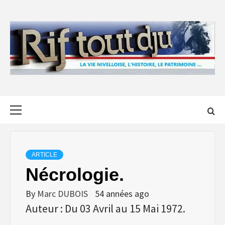
Skip
to
content
Primary
Menu
ARTICLE
Nécrologie.
By
Marc DUBOIS
54 années ago
Auteur : Du 03 Avril au 15 Mai 1972.
………