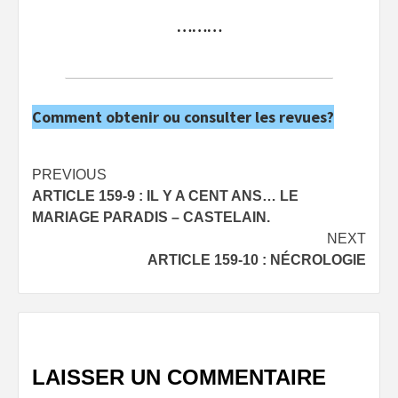
………
Comment obtenir ou consulter les revues?
Post
PREVIOUS
ARTICLE 159-9 : IL Y A CENT ANS… LE
navigation
MARIAGE PARADIS – CASTELAIN.
NEXT
ARTICLE 159-10 : NÉCROLOGIE
LAISSER UN COMMENTAIRE