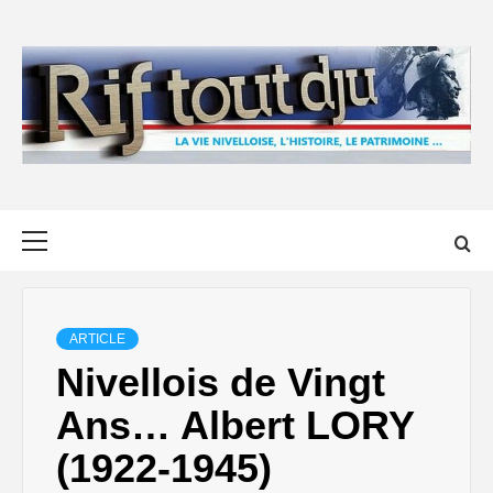
Skip
to
content
Primary
Menu
ARTICLE
Nivellois de Vingt
Ans… Albert LORY
(1922-1945)