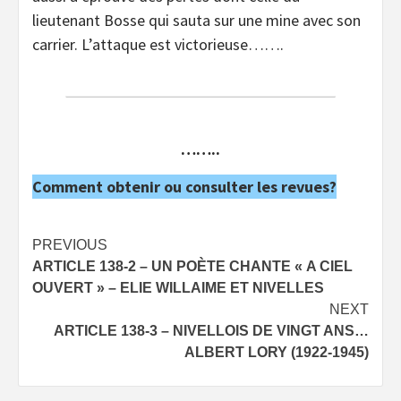
lieutenant Bosse qui sauta sur une mine avec son
carrier. L’attaque est victorieuse…….
……..
Comment obtenir ou consulter les revues?
Post
PREVIOUS
ARTICLE 138-2 – UN POÈTE CHANTE « A CIEL
navigation
OUVERT » – ELIE WILLAIME ET NIVELLES
NEXT
ARTICLE 138-3 – NIVELLOIS DE VINGT ANS…
ALBERT LORY (1922-1945)