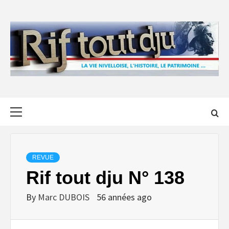
Skip
to
content
Primary
Menu
REVUE
Rif tout dju N° 138
By
Marc DUBOIS
56 années ago