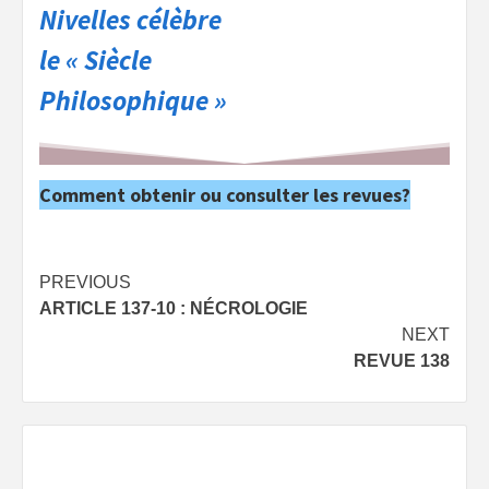
Nivelles célèbre
le « Siècle
Philosophique »
Comment obtenir ou consulter les revues?
Post
PREVIOUS
ARTICLE 137-10 : NÉCROLOGIE
navigation
NEXT
REVUE 138