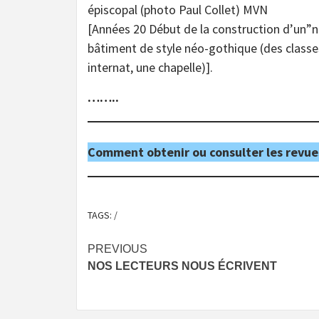
épiscopal (photo Paul Collet) MVN
[Années 20 Début de la construction d’un”
bâtiment de style néo-gothique (des classe
internat, une chapelle)].
……..
Comment obtenir ou consulter les revue
TAGS:
/
Post
PREVIOUS
NOS LECTEURS NOUS ÉCRIVENT
navigation