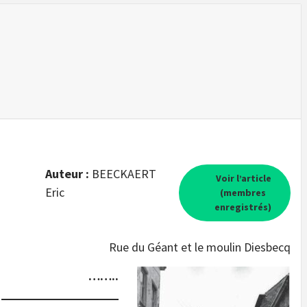
Auteur :
BEECKAERT
Voir l’article
Eric
(membres
enregistrés)
Rue du Géant et le moulin Diesbecq
……..