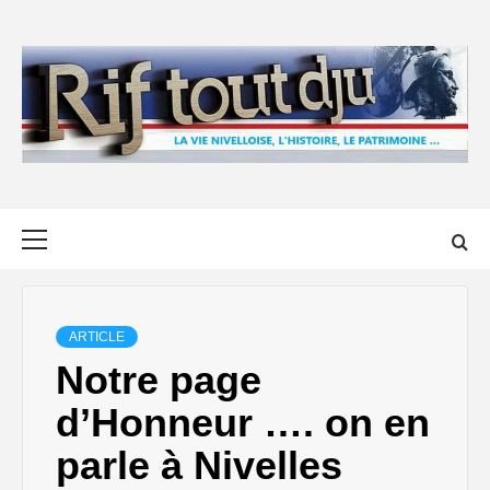
Skip
to
content
Primary
Menu
ARTICLE
Notre page
d’Honneur …. on en
parle à Nivelles