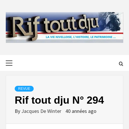
Skip
to
content
Primary
Menu
REVUE
Rif tout dju N° 294
By
Jacques De Winter
40 années ago