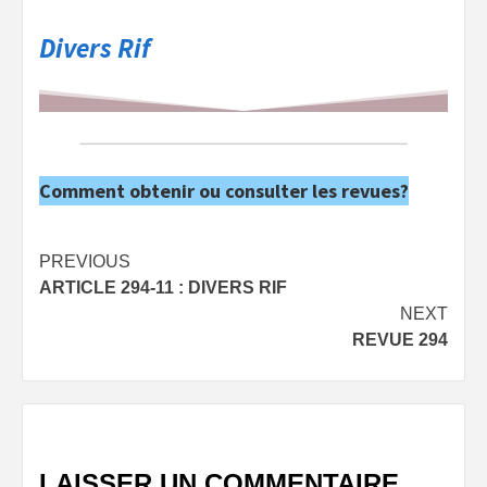
Divers Rif
Comment obtenir ou consulter les revues?
Post
PREVIOUS
ARTICLE 294-11 : DIVERS RIF
navigation
NEXT
REVUE 294
LAISSER UN COMMENTAIRE