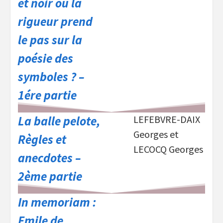
et noir où la
rigueur prend
le pas sur la
poésie des
symboles ? –
1ére partie
La balle pelote,
LEFEBVRE-DAIX
Georges et
Règles et
LECOCQ Georges
anecdotes –
2ème partie
In memoriam :
Emile de