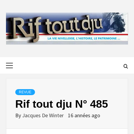
Skip
to
content
Primary
Menu
REVUE
Rif tout dju N° 485
By
Jacques De Winter
16 années ago