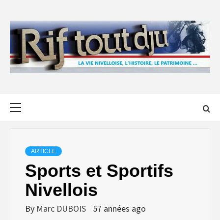
Skip
to
content
Primary
Menu
ARTICLE
Sports et Sportifs
Nivellois
By
Marc DUBOIS
57 années ago