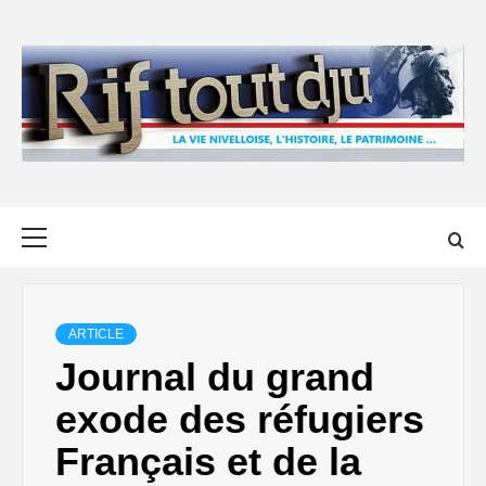
Skip
to
content
Primary
Menu
ARTICLE
Journal du grand
exode des réfugiers
Français et de la