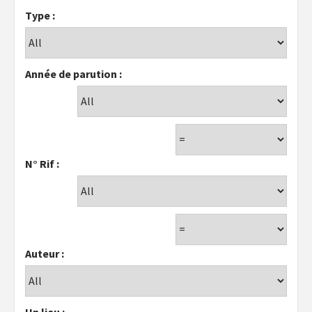
Type :
Année de parution :
N° Rif :
Auteur :
Un lieu :