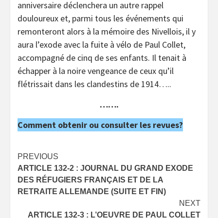
anniversaire déclenchera un autre rappel
douloureux et, parmi tous les événements qui
remonteront alors à la mémoire des Nivellois, il y
aura l’exode avec la fuite à vélo de Paul Collet,
accompagné de cinq de ses enfants. Il tenait à
échapper à la noire vengeance de ceux qu’il
flétrissait dans les clandestins de 1914…..
…….
Comment obtenir ou consulter les revues?
Post
PREVIOUS
ARTICLE 132-2 : JOURNAL DU GRAND EXODE
navigation
DES RÉFUGIERS FRANÇAIS ET DE LA
RETRAITE ALLEMANDE (SUITE ET FIN)
NEXT
ARTICLE 132-3 : L’OEUVRE DE PAUL COLLET