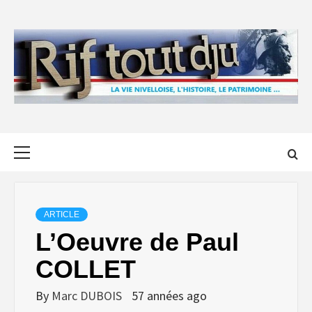
Skip
to
content
Primary
Menu
ARTICLE
L’Oeuvre de Paul
COLLET
By
Marc DUBOIS
57 années ago