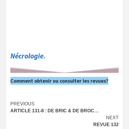
Nécrologie.
Comment obtenir ou consulter les revues?
Post
PREVIOUS
ARTICLE 131-8 : DE BRIC & DE BROC…
navigation
NEXT
REVUE 132