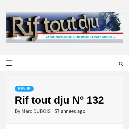
Skip
to
content
Primary
Menu
REVUE
Rif tout dju N° 132
By
Marc DUBOIS
57 années ago