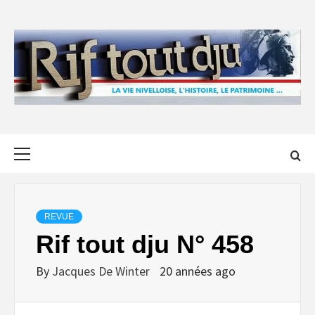
Skip
to
content
Primary
Menu
REVUE
Rif tout dju N° 458
By
Jacques De Winter
20 années ago