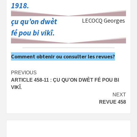
1918.
çu qu’on dwèt
LECOCQ Georges
fé pou bi vikî.
Comment obtenir ou consulter les revues?
Post
PREVIOUS
ARTICLE 458-11 : ÇU QU’ON DWÈT FÉ POU BI
navigation
VIKÎ.
NEXT
REVUE 458