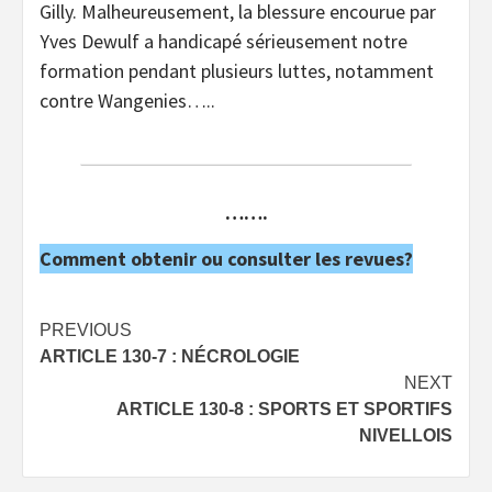
Gilly. Malheureusement, la blessure encourue par
Yves Dewulf a handicapé sérieusement notre
formation pendant plusieurs luttes, notamment
contre Wangenies…..
…….
Comment obtenir ou consulter les revues?
Post
PREVIOUS
ARTICLE 130-7 : NÉCROLOGIE
navigation
NEXT
ARTICLE 130-8 : SPORTS ET SPORTIFS
NIVELLOIS