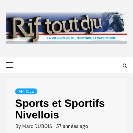
Skip
to
content
Primary
Menu
ARTICLE
Sports et Sportifs
Nivellois
By
Marc DUBOIS
57 années ago